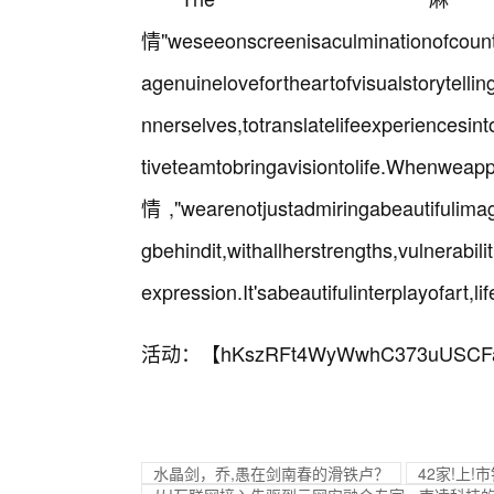
情"weseeonscreenisaculminationofcountl
agenuinelovefortheartofvisualstorytelling
nnerselves,totranslatelifeexperiencesin
tiveteamtobringavisionto
情,"wearenotjustadmiringabeautifulima
gbehindit,withallherstrengths,vulnerabil
expression.It'sabeautifulinterplayofart,l
活动：【
hKszRFt4WyWwhC373uUSCF
水晶剑，乔,愚在剑南春的滑铁卢？
42家!上!