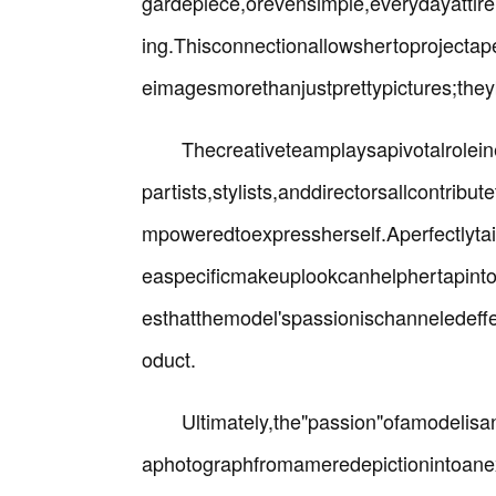
gardepiece,orevensimple,everydayattir
ing.Thisconnectionallowshertoprojecta
eimagesmorethanjustprettypictures;the
Thecreativeteamplaysapivotalrolei
partists,stylists,anddirectorsallcontri
mpoweredtoexpressherself.Aperfectlyta
easpecificmakeuplookcanhelphertapintoa
esthatthemodel'spassionischanneledeffec
oduct.
Ultimately,the"passion"ofamodelisan
aphotographfromameredepictionintoanexp