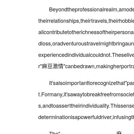
Beyondtheprofessionalrealm,amode
theirrelationships,theirtravels,theirhobb
allcontributetotherichnessoftheirpers
dloss,oradventuroustravelmightbringau
experiencedindividualcouldnot.Thesel
r"麻豆激情"canbedrawn,makingherportray
It'salsoimportanttorecognizethat
t.Formany,it'sawaytobreakfreefromsocie
s,andtoasserttheirindividuality.Thissen
determinationisapowerfuldriver,infusin
The