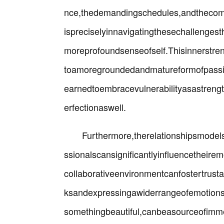
nce,thedemandingschedules,andthecompet
ispreciselyinnavigatingthesechallenge
moreprofoundsenseofself.Thisinnerstren
toamoregroundedandmatureformofpassi
earnedtoembracevulnerabilityasastrengt
erfectionaswell.
Furthermore,therelationshipsmodels
ssionalscansignificantlyinfluencetheire
collaborativeenvironmentcanfostertrust
ksandexpressingawiderrangeofemotions.T
somethingbeautiful,canbeasourceofimme