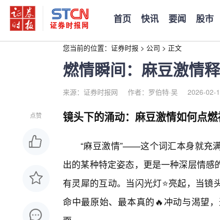
首页
快讯
要闻
股市
您当前的位置：
证券时报
>
公司
>
正文
燃情瞬间：麻豆激情释
来源：证券时报网
作者：罗伯特·吴
2026-02-1
镜头下的涌动：麻豆激情如何点燃
点赞
“麻豆激情”——这个词汇本身就充
出的某种特定姿态，更是一种深层情感
有灵犀的互动。当闪光灯⭐亮起，当镜
命中最原始、最本真的🔥冲动与渴望