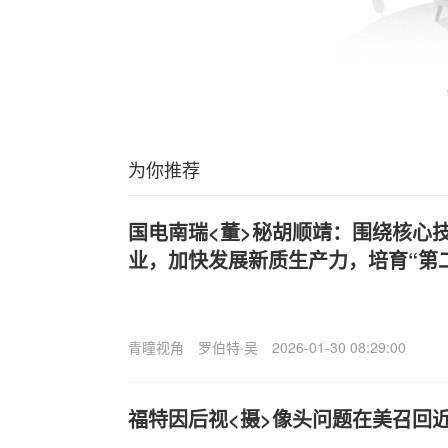
为你推荐
国电南瑞<董>秘胡顺靖：围绕核心
业，加快发展新质生产力，培育“第
青瞳视角
罗伯特·吴
2026-01-30 08:29:00
福特因后视<摄>像头问题在美召回近